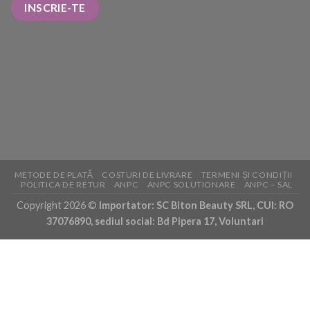
METODE DE PLATĂ
COSTURI DE LIVRARE
TERMENI ȘI CONDIȚII
POLITICA DE RETUR
ANPC
ANPC SOLUTIONARE
ANPC – SAL
Copyright 2026 ©
Importator: SC Biton Beauty SRL, CUI: RO
37076890, sediul social: Bd Pipera 17, Voluntari