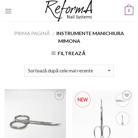
Skip
0
to
content
PRIMA PAGINĂ
INSTRUMENTE MANICHIURA
/
MIMONA
FILTREAZĂ
Add to
Add to
Wishlist
Wishlist