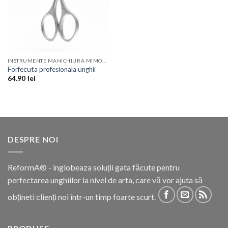
INSTRUMENTE MANICHIURA MIMONA
Forfecuta profesionala unghii
64.90
lei
DESPRE NOI
ReformA® - inglobeaza soluții gata făcute pentru
perfectarea unghiilor la nivel de arta, care vă vor ajuta să
obțineti clienți noi într-un timp foarte scurt.