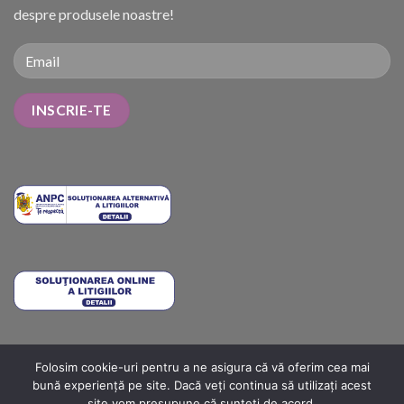
despre produsele noastre!
Folosim cookie-uri pentru a ne asigura că vă oferim cea mai
METODE DE PLATĂ
COSTURI DE LIVRARE
TERMENI ȘI CONDIȚII
bună experiență pe site. Dacă veți continua să utilizați acest
POLITICA DE RETUR
ANPC
ANPC SOLUTIONARE
ANPC – SAL
site vom presupune că sunteți de acord.