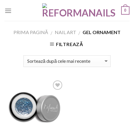
Skip
0
to
content
PRIMA PAGINĂ
NAIL ART
GEL ORNAMENT
/
/
FILTREAZĂ
Add to
Wishlist