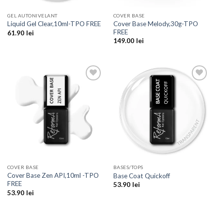
GEL AUTONIVELANT
COVER BASE
Cover Base Melody,30g-TPO
Liquid Gel Clear,10ml-TPO FREE
FREE
61.90
lei
149.00
lei
Add to
Add to
Wishlist
Wishlist
COVER BASE
BASES/TOPS
Cover Base Zen API,10ml -TPO
Base Coat Quickoff
FREE
53.90
lei
53.90
lei