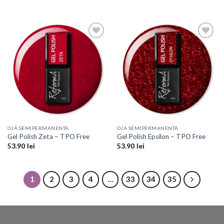
Add to
Add to
Wishlist
Wishlist
OJA SEMIPERMANENTA
OJA SEMIPERMANENTA
Gel Polish Zeta – TPO Free
Gel Polish Epsilon – TPO Free
53.90
lei
53.90
lei
1
2
3
4
…
33
34
35