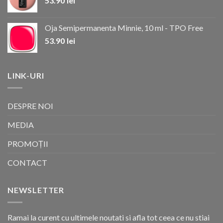
53.90
lei
Oja Semipermanenta Minnie, 10 ml - TPO Free
53.90
lei
LINK-URI
DESPRE NOI
MEDIA
PROMOȚII
CONTACT
NEWSLETTER
Ramai la curent cu ultimele noutati si afla tot ceea ce nu stiai