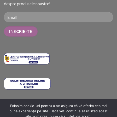
despre produsele noastre!
Folosim cookie-uri pentru a ne asigura că vă oferim cea mai
METODE DE PLATĂ
COSTURI DE LIVRARE
TERMENI ȘI CONDIȚII
bună experiență pe site. Dacă veți continua să utilizați acest
POLITICA DE RETUR
ANPC
ANPC SOLUTIONARE
ANPC – SAL
site vom presupune că sunteți de acord.