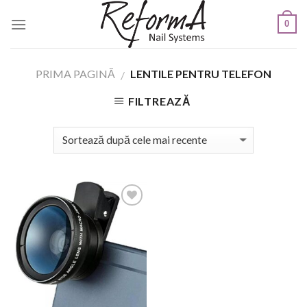
Skip
0
to
content
PRIMA PAGINĂ
LENTILE PENTRU TELEFON
/
FILTREAZĂ
Add to
Wishlist