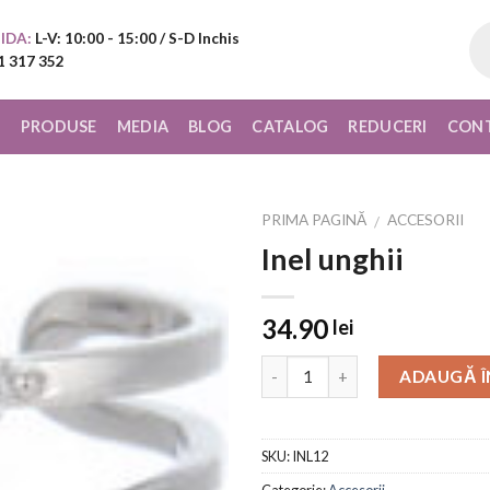
Pr
IDA:
L-V: 10:00 - 15:00 / S-D Inchis
sea
1 317 352
I
PRODUSE
MEDIA
BLOG
CATALOG
REDUCERI
CON
PRIMA PAGINĂ
ACCESORII
/
Inel unghii
Add to
Wishlist
34.90
lei
ADAUGĂ Î
SKU:
INL12
Categorie:
Accesorii