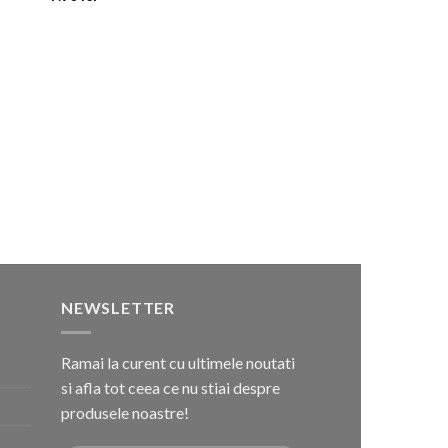
NEWSLETTER
Ramai la curent cu ultimele noutati
si afla tot ceea ce nu stiai despre
produsele noastre!