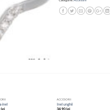
ORII
ACCESORII
Add to
Add 
a inel
Inel unghii
Wishlist
Wishl
0
lei
34.90
lei