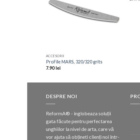
ACCESORII
ProFile MARS, 320/320 grits
7.90
lei
DESPRE NOI
PR
ReformA® - inglobeaza soluții
gata făcute pentru perfectarea
unghiilor la nivel de arta, care vă
vor ajuta să obțineti clienți noi într-