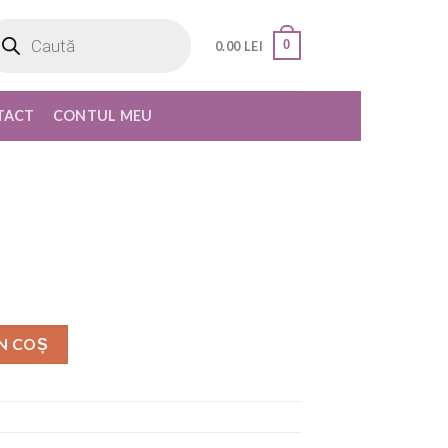
oducts
rch
0
0.00
LEI
TACT
CONTUL MEU
N COȘ