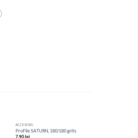
ACCESORII
to
Add to
ProFile SATURN, 180/180 grits
ist
Wishlist
7.90
lei