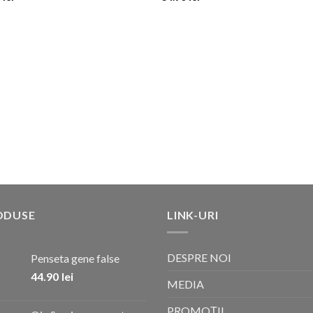
ODUSE
LINK-URI
DESPRE NOI
Penseta gene false
44.90
lei
MEDIA
PROMOȚII