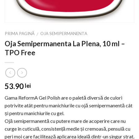
PRIMA PAGINĂ
OJA SEMIPERMANENTA
/
Oja Semipermanenta La Plena, 10 ml –
TPO Free
53.90
lei
Gama ReformA Gel Polish are o paletă diversă de culori
potrivite atât pentru manichiurile cu ojă semipermanentă cât
și pentru manichiurile cu gel.
Ojă semipermanentă cu putere mare de acoperire care nu
curge în cuticulă, consistență medie și cremoasă, pensulă cu
peri moi care facilitează aplicarea ideală dintr-un singur strat.