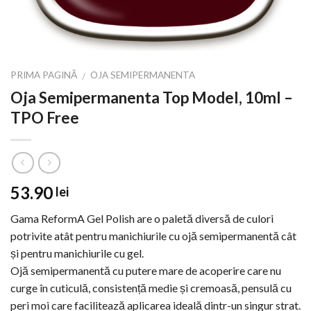
PRIMA PAGINĂ
OJA SEMIPERMANENTA
/
Oja Semipermanenta Top Model, 10ml –
TPO Free
53.90
lei
Gama ReformA Gel Polish are o paletă diversă de culori
potrivite atât pentru manichiurile cu ojă semipermanentă cât
și pentru manichiurile cu gel.
Ojă semipermanentă cu putere mare de acoperire care nu
curge în cuticulă, consistență medie și cremoasă, pensulă cu
peri moi care facilitează aplicarea ideală dintr-un singur strat.