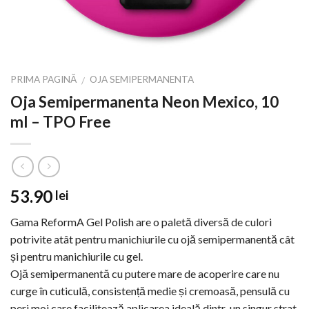
PRIMA PAGINĂ
OJA SEMIPERMANENTA
/
Oja Semipermanenta Neon Mexico, 10
ml – TPO Free
53.90
lei
Gama ReformA Gel Polish are o paletă diversă de culori
potrivite atât pentru manichiurile cu ojă semipermanentă cât
și pentru manichiurile cu gel.
Ojă semipermanentă cu putere mare de acoperire care nu
curge în cuticulă, consistență medie și cremoasă, pensulă cu
peri moi care facilitează aplicarea ideală dintr-un singur strat.