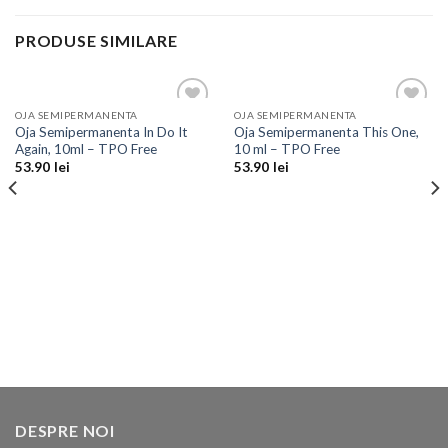
PRODUSE SIMILARE
OJA SEMIPERMANENTA
OJA SEMIPERMANENTA
Add to
Add to
Oja Semipermanenta In Do It
Oja Semipermanenta This One,
Wishlist
Wishlist
Again, 10ml – TPO Free
10 ml – TPO Free
53.90
lei
53.90
lei
DESPRE NOI