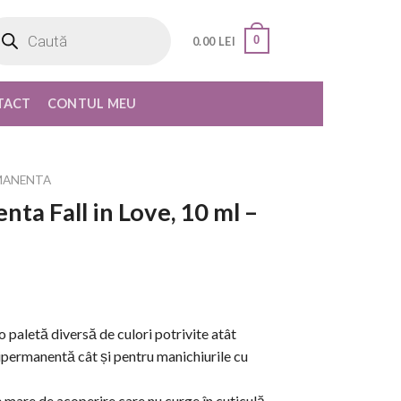
oducts
rch
0
0.00
LEI
TACT
CONTUL MEU
MANENTA
ta Fall in Love, 10 ml –
paletă diversă de culori potrivite atât
ipermanentă cât și pentru manichiurile cu
are de acoperire care nu curge în cuticulă,