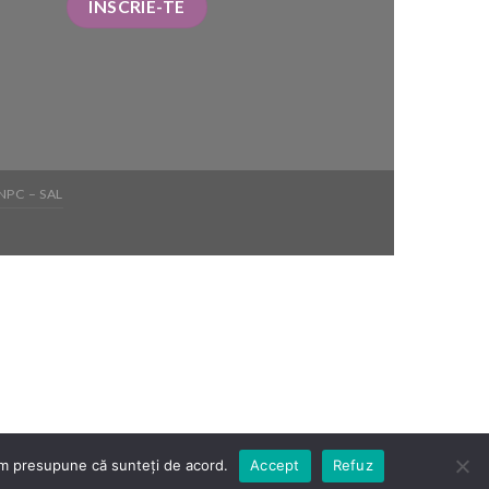
NPC – SAL
vom presupune că sunteți de acord.
Accept
Refuz