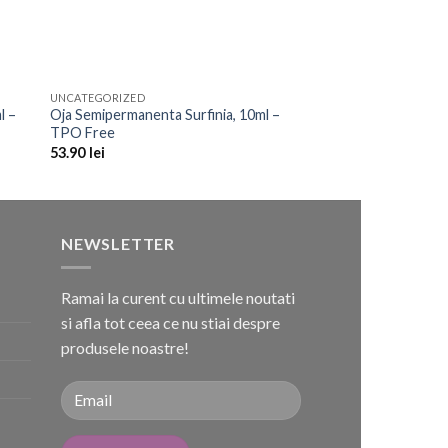
UNCATEGORIZED
to
Add to
l –
Oja Semipermanenta Surfinia, 10ml –
ist
Wishlist
TPO Free
53.90
lei
NEWSLETTER
Ramai la curent cu ultimele noutati
si afla tot ceea ce nu stiai despre
produsele noastre!