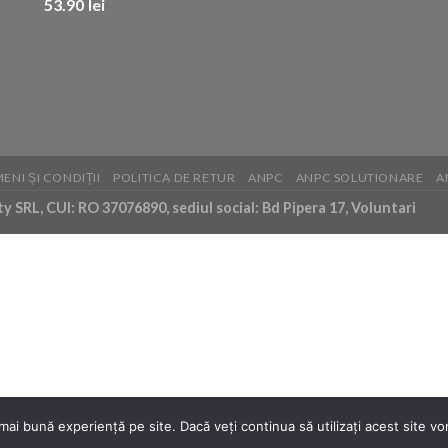
53.90
lei
ENI ȘI CONDIȚII
POLITICA DE RETUR
ANPC
ANPC SOLUTIONARE
A
 SRL, CUI: RO 37076890, sediul social: Bd Pipera 17, Voluntari
mai bună experiență pe site. Dacă veți continua să utilizați acest site 