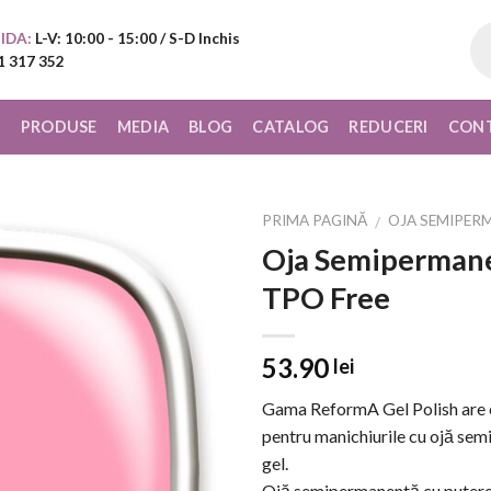
Pr
IDA:
L-V: 10:00 - 15:00 / S-D Inchis
sea
1 317 352
I
PRODUSE
MEDIA
BLOG
CATALOG
REDUCERI
CON
PRIMA PAGINĂ
OJA SEMIPER
/
Oja Semipermanen
Add to
TPO Free
Wishlist
53.90
lei
Gama ReformA Gel Polish are o 
pentru manichiurile cu ojă sem
gel.
Ojă semipermanentă cu putere m