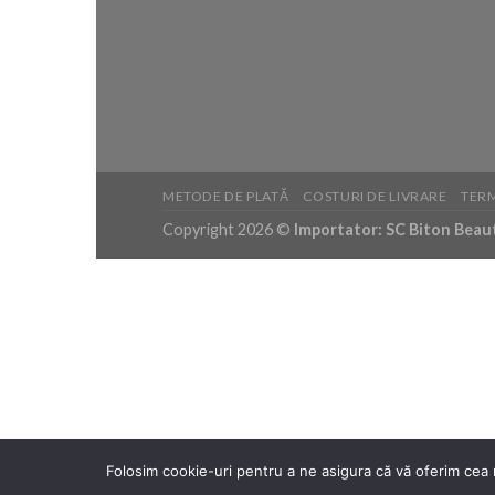
METODE DE PLATĂ
COSTURI DE LIVRARE
TERM
Copyright 2026 ©
Importator: SC Biton Beauty
Folosim cookie-uri pentru a ne asigura că vă oferim cea 