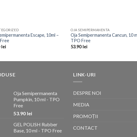
TEGORIZED
OJA SEMIPERMANENTA
Add to
Add 
emipermanenta Escape, 10ml –
Oja Semipermanenta Cancun, 10 m
Wishlist
Wishl
Free
TPO Free
0
lei
53.90
lei
ODUSE
LINK-URI
DESPRE NOI
Oja Semipermanenta
Pumpkin, 10 ml - TPO
MEDIA
Free
53.90
lei
PROMOȚII
GEL POLISH Rubber
CONTACT
Base, 10 ml - TPO Free