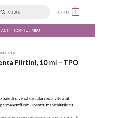
oducts
rch
0
0.00
LEI
TACT
CONTUL MEU
MANENTA
ta Flirtini, 10 ml – TPO
paletă diversă de culori potrivite atât
ipermanentă cât și pentru manichiurile cu
are de acoperire care nu curge în cuticulă,