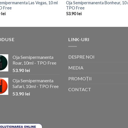
emipermanenta Las Vegas, 10 ml
Oja Semipermanenta Bonheur, 10 
O Free
TPO Free
0
lei
53.90
lei
ODUSE
LINK-URI
DESPRE NOI
Oja Semipermanenta
Roar, 10ml - TPO Free
MEDIA
53.90
lei
PROMOȚII
Oja Semipermanenta
Safari, 10ml - TPO Free
CONTACT
53.90
lei