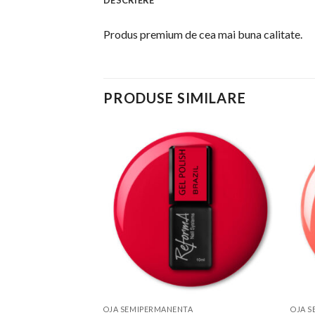
Produs premium de cea mai buna calitate.
PRODUSE SIMILARE
TA
Add to
Add to
ssa, 10ml – TPO
Wishlist
Wishlist
OJA SEMIPERMANENTA
OJA 