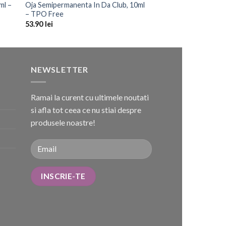
ml –
Oja Semipermanenta In Da Club, 10ml
– TPO Free
53.90
lei
NEWSLETTER
Ramai la curent cu ultimele noutati
si afla tot ceea ce nu stiai despre
produsele noastre!