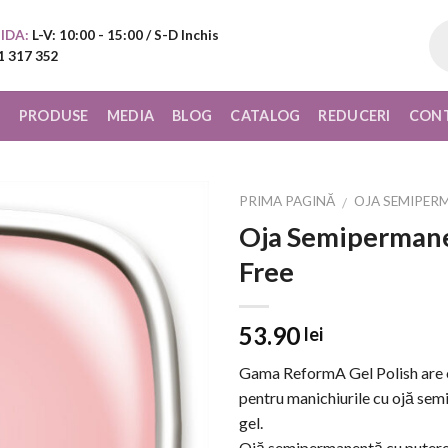
Pr
IDA:
L-V: 10:00 - 15:00 / S-D Inchis
sea
1 317 352
I
PRODUSE
MEDIA
BLOG
CATALOG
REDUCERI
CON
PRIMA PAGINĂ
OJA SEMIPER
/
Oja Semipermanen
Add to
Free
Wishlist
53.90
lei
Gama ReformA Gel Polish are o 
pentru manichiurile cu ojă sem
gel.
Ojă semipermanentă cu putere m