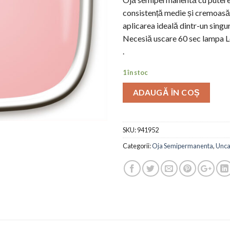
consistență medie și cremoasă,
aplicarea ideală dintr-un singur
Necesiă uscare 60 sec lampa 
.
1 în stoc
ADAUGĂ ÎN COȘ
SKU:
941952
Categorii:
Oja Semipermanenta
,
Unca