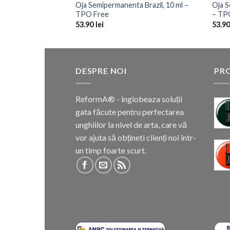
Oja Semipermanenta Brazil, 10 ml –
Oja S
TPO Free
– TP
53.90
lei
53.9
DESPRE NOI
PR
ReformA® - inglobeaza soluții
gata făcute pentru perfectarea
unghiilor la nivel de arta, care vă
vor ajuta să obțineti clienți noi într-
un timp foarte scurt.