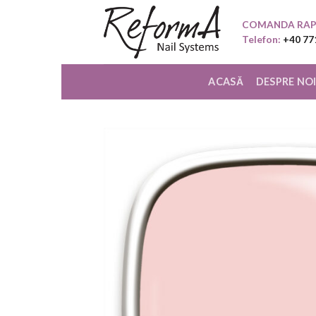
Skip
COMANDA RAP
to
Telefon:
+40 77
content
ACASĂ
DESPRE NO