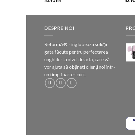
53.90
lei
53.9
DESPRE NOI
PR
ReformA® - inglobeaza soluții
gata făcute pentru perfectarea
unghiilor la nivel de arta, care vă
vor ajuta să obțineti clienți noi într-
un timp foarte scurt.