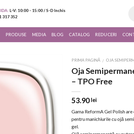
Pr
IDA:
L-V: 10:00 - 15:00 / S-D Inchis
sea
1 317 352
I
PRODUSE
MEDIA
BLOG
CATALOG
REDUCERI
CON
PRIMA PAGINĂ
OJA SEMIPER
/
Oja Semipermane
Add to
– TPO Free
Wishlist
53.90
lei
Gama ReformA Gel Polish are o 
pentru manichiurile cu ojă sem
gel.
Ojă semipermanentă cu putere m