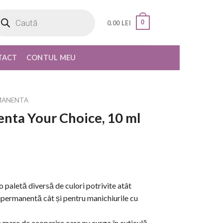
oducts
rch
0
0.00
LEI
TACT
CONTUL MEU
MANENTA
nta Your Choice, 10 ml
paletă diversă de culori potrivite atât
ipermanentă cât și pentru manichiurile cu
are de acoperire care nu curge în cuticulă,