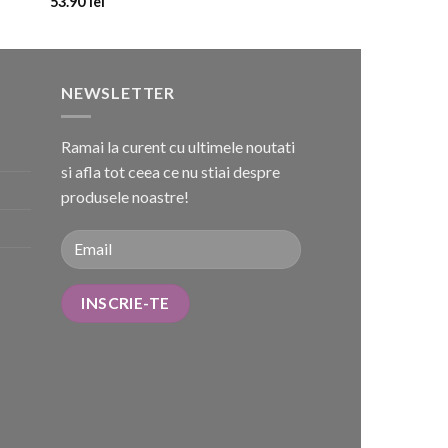
53.90
lei
NEWSLETTER
Ramai la curent cu ultimele noutati
si afla tot ceea ce nu stiai despre
produsele noastre!