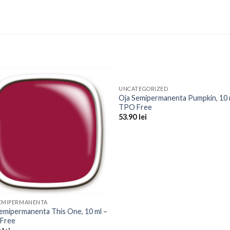
UNCATEGORIZED
Add to
Add 
Oja Semipermanenta Pumpkin, 10 
Wishlist
Wishl
TPO Free
53.90
lei
SEMIPERMANENTA
emipermanenta This One, 10 ml –
Free