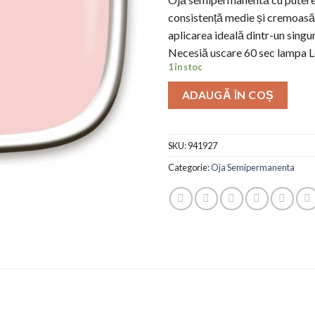
consistență medie și cremoasă,
aplicarea ideală dintr-un singur
Necesiă uscare 60 sec lampa L
1 în stoc
ADAUGĂ ÎN COȘ
SKU:
941927
Categorie:
Oja Semipermanenta