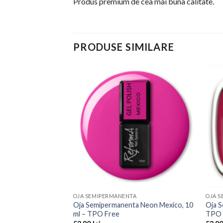
Produs premium de cea mai buna calitate.
PRODUSE SIMILARE
TA
Add to
Add to
 Brazil, 10 ml –
Wishlist
Wishlist
OJA SEMIPERMANENTA
OJA 
Oja Semipermanenta Neon Mexico, 10
Oja S
ml – TPO Free
TPO 