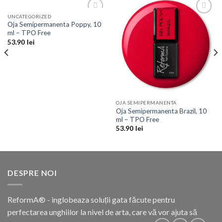
UNCATEGORIZED
Add to
Add to
Oja Semipermanenta Poppy, 10
Wishlist
Wishlist
ml – TPO Free
53.90
lei
OJA SEMIPERMANENTA
Oja Semipermanenta Brazil, 10
ml – TPO Free
53.90
lei
DESPRE NOI
ReformA® - inglobeaza soluții gata făcute pentru
perfectarea unghiilor la nivel de arta, care vă vor ajuta să