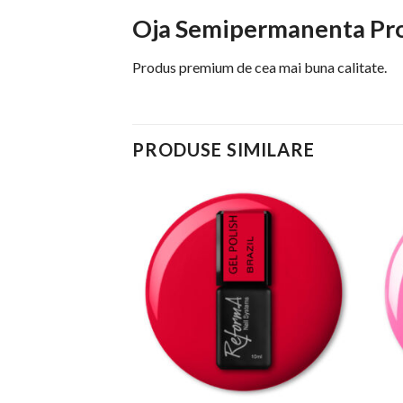
Oja Semipermanenta Pro
Produs premium de cea mai buna calitate.
PRODUSE SIMILARE
TA
Add to
Add to
a Las Vegas, 10 ml
Wishlist
Wishlist