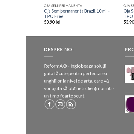
OJA SEMIPERMANENTA
OJA 
Oja Semipermanenta Brazil, 10 ml –
Oja S
TPO Free
TPO 
53.90
lei
53.9
DESPRE NOI
PR
ReformA® - inglobeaza soluții
gata făcute pentru perfectarea
unghiilor la nivel de arta, care vă
vor ajuta să obțineti clienți noi într-
un timp foarte scurt.