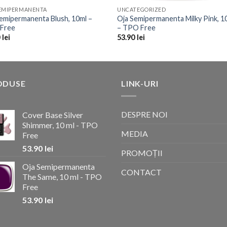
SEMIPERMANENTA
UNCATEGORIZED
emipermanenta Blush, 10ml –
Oja Semipermanenta Milky Pink, 1
Free
– TPO Free
0
lei
53.90
lei
ODUSE
LINK-URI
DESPRE NOI
Cover Base Silver
Shimmer, 10 ml - TPO
MEDIA
Free
53.90
lei
PROMOȚII
Oja Semipermanenta
CONTACT
The Same, 10 ml - TPO
Free
53.90
lei