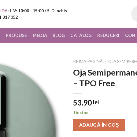
Pr
IDA:
L-V: 10:00 - 15:00 / S-D Inchis
sea
1 317 352
I
PRODUSE
MEDIA
BLOG
CATALOG
REDUCERI
CON
PRIMA PAGINĂ
OJA SEMIPER
/
Oja Semipermane
Add to
– TPO Free
Wishlist
53.90
lei
1 în stoc
ADAUGĂ ÎN COȘ