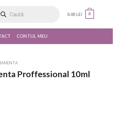
oducts
rch
0
0.00
LEI
TACT
CONTUL MEU
MANENTA
nta Proffessional 10ml