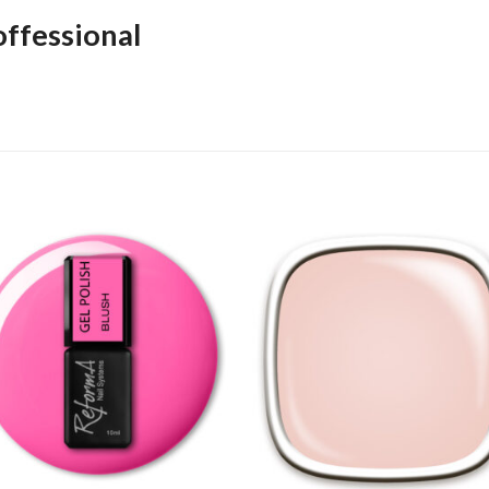
ffessional
Add to
Add 
Wishlist
Wishl