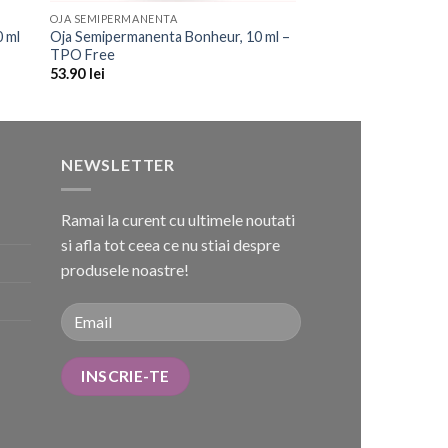
OJA SEMIPERMANENTA
0 ml
Oja Semipermanenta Bonheur, 10 ml –
TPO Free
53.90
lei
NEWSLETTER
Ramai la curent cu ultimele noutati
si afla tot ceea ce nu stiai despre
produsele noastre!