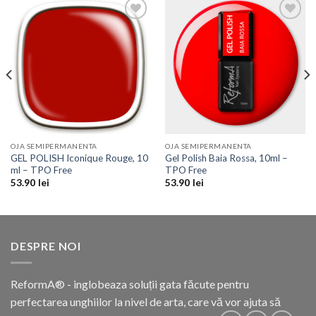
Add to
Add to
Wishlist
Wishlist
OJA SEMIPERMANENTA
OJA SEMIPERMANENTA
GEL POLISH Iconique Rouge, 10
Gel Polish Baia Rossa, 10ml –
ml – TPO Free
TPO Free
53.90
lei
53.90
lei
DESPRE NOI
ReformA® - inglobeaza soluții gata făcute pentru
perfectarea unghiilor la nivel de arta, care vă vor ajuta să