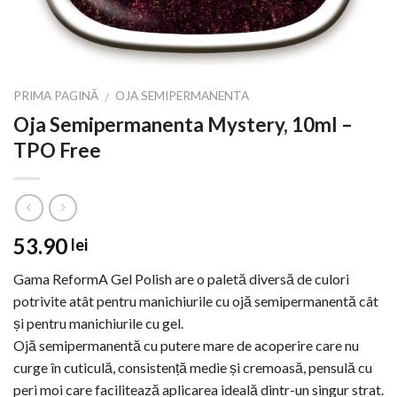
PRIMA PAGINĂ
OJA SEMIPERMANENTA
/
Oja Semipermanenta Mystery, 10ml –
TPO Free
53.90
lei
Gama ReformA Gel Polish are o paletă diversă de culori
potrivite atât pentru manichiurile cu ojă semipermanentă cât
și pentru manichiurile cu gel.
Ojă semipermanentă cu putere mare de acoperire care nu
curge în cuticulă, consistență medie și cremoasă, pensulă cu
peri moi care facilitează aplicarea ideală dintr-un singur strat.