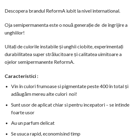
Descopera brandul ReformA iubit la nivel international.
Oja semipermanenta este o nouă generație de de îngrijire a
unghiilor!
Uitați de culorile instabile și unghii ciobite, experimentați
durabilitatea super strălucitoare și calitatea uimitoare a
ojelor semipermanente ReformA.
Caracteristici :
Vin în culori frumoase si pigmentate peste 400 în total și
adăugăm mereu alte culori noi!
Sunt usor de aplicat chiar si pentru incepatori – se intinde
foarte usor
Au un parfum delicat
Se usuca rapid, economisind timp