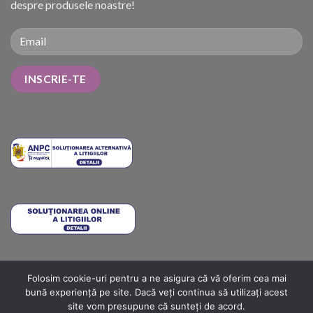
despre produsele noastre!
Folosim cookie-uri pentru a ne asigura că vă oferim cea mai
METODE DE PLATĂ
COSTURI DE LIVRARE
TERMENI ȘI CONDIȚII
bună experiență pe site. Dacă veți continua să utilizați acest
POLITICA DE RETUR
ANPC
ANPC SOLUTIONARE
ANPC – SAL
site vom presupune că sunteți de acord.