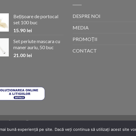
DESPRE NOI
Bețișoare de portocal
set 100 buc
MEDIA
15.90
lei
PROMOȚII
Set periute mascara cu
maner auriu, 50 buc
CONTACT
21.00
lei
ENI ȘI CONDIȚII
POLITICA DE RETUR
ANPC
ANPC SOLUTIONARE
A
mai bună experiență pe site. Dacă veți continua să utilizați acest site 
 SRL, CUI: RO 37076890, sediul social: Bd Pipera 17, Voluntari