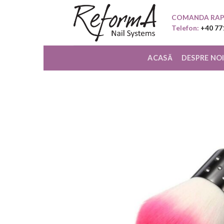
Skip
COMANDA RAP
to
Telefon:
+40 77
content
ACASĂ
DESPRE NO