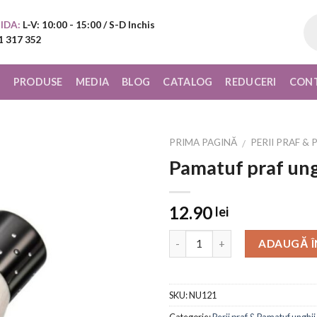
Pr
IDA:
L-V: 10:00 - 15:00 / S-D Inchis
sea
1 317 352
I
PRODUSE
MEDIA
BLOG
CATALOG
REDUCERI
CON
PRIMA PAGINĂ
PERII PRAF &
/
Pamatuf praf ungh
Add to
Wishlist
12.90
lei
ADAUGĂ Î
SKU:
NU121
Categorie:
Perii praf & Pamatuf unghii