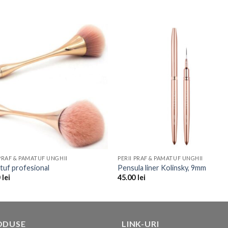
Add to
Add 
Wishlist
Wishl
 PRAF & PAMATUF UNGHII
PERII PRAF & PAMATUF UNGHII
uf profesional
Pensula liner Kolinsky, 9mm
0
lei
45.00
lei
ODUSE
LINK-URI