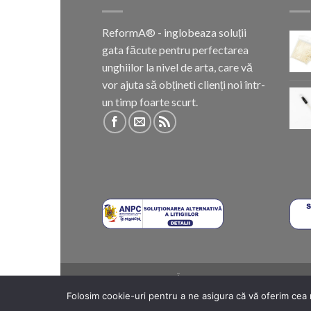
ReformA® - inglobeaza soluții
gata făcute pentru perfectarea
unghiilor la nivel de arta, care vă
vor ajuta să obțineti clienți noi într-
un timp foarte scurt.
METODE DE PLATĂ
COSTURI DE LIVRARE
TERM
Folosim cookie-uri pentru a ne asigura că vă oferim cea 
Copyright 2026 ©
Importator: SC Biton Beauty