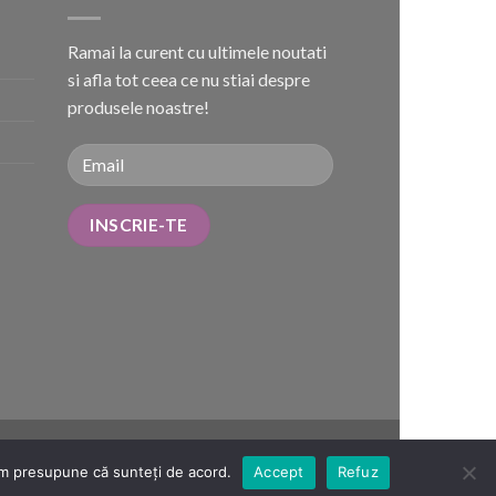
Ramai la curent cu ultimele noutati
si afla tot ceea ce nu stiai despre
produsele noastre!
NPC – SAL
vom presupune că sunteți de acord.
Accept
Refuz