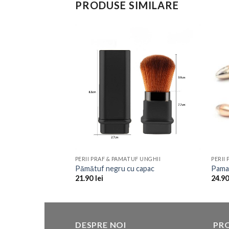
PRODUSE SIMILARE
Add to
Wishlist
PERII PRAF & PAMATUF UNGHII
PERII
Pămătuf negru cu capac
Pamat
21.90
lei
24.9
DESPRE NOI
PR