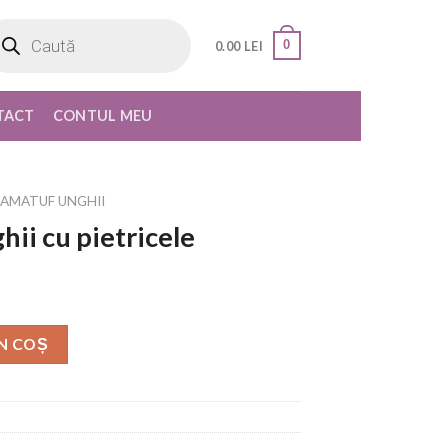
oducts
rch
0
0.00
LEI
TACT
CONTUL MEU
 PAMATUF UNGHII
ii cu pietricele
N COȘ