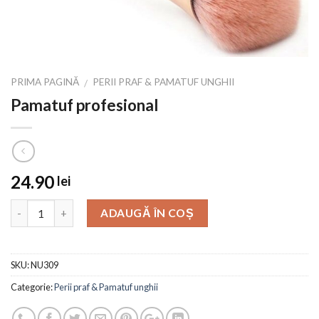
PRIMA PAGINĂ
PERII PRAF & PAMATUF UNGHII
/
Pamatuf profesional
24.90
lei
ADAUGĂ ÎN COȘ
SKU:
NU309
Categorie:
Perii praf & Pamatuf unghii