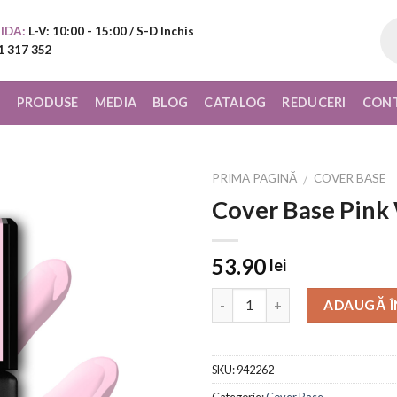
Pr
IDA:
L-V: 10:00 - 15:00 / S-D Inchis
sea
1 317 352
I
PRODUSE
MEDIA
BLOG
CATALOG
REDUCERI
CON
PRIMA PAGINĂ
COVER BASE
/
Cover Base Pink
Add to
Wishlist
53.90
lei
ADAUGĂ Î
SKU:
942262
Categorie:
Cover Base