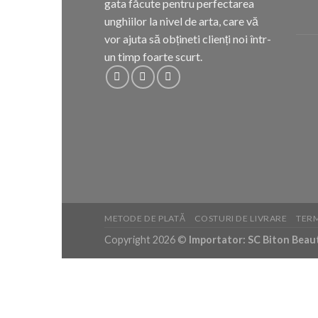
gata făcute pentru perfectarea
unghiilor la nivel de arta, care vă
vor ajuta să obțineti clienți noi într-
un timp foarte scurt.
METODE DE PLATĂ
COSTURI DE LIVRARE
TERM
Copyright 2026 ©
Importator: SC Biton Beauty