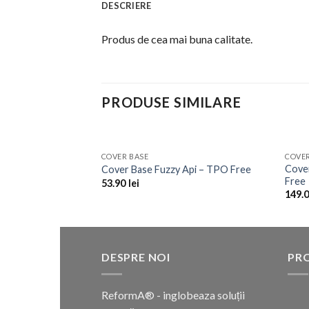
DESCRIERE
Produs de cea mai buna calitate.
PRODUSE SIMILARE
COVER BASE
COVER
Add to
Add to
n API, 10ml – TPO
Cove
Cover Base Fuzzy Api – TPO Free
Wishlist
Wishlist
Free
53.90
lei
149.
DESPRE NOI
PR
ReformA® - inglobeaza soluții