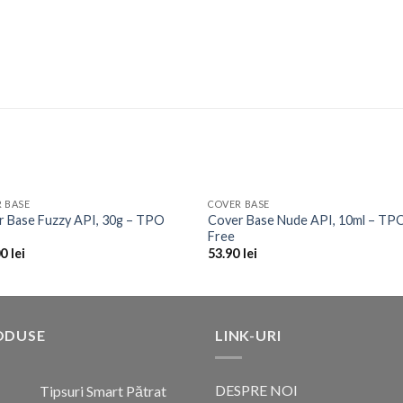
 BASE
COVER BASE
Add to
Add 
r Base Fuzzy API, 30g – TPO
Cover Base Nude API, 10ml – TP
Wishlist
Wishl
Free
00
lei
53.90
lei
ODUSE
LINK-URI
DESPRE NOI
Tipsuri Smart Pătrat