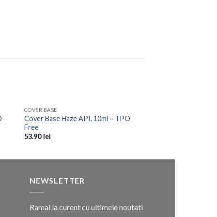
COVER BASE
to
Add to
O
Cover Base Haze API, 10ml – TPO
ist
Wishlist
Free
53.90
lei
NEWSLETTER
Ramai la curent cu ultimele noutati