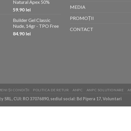
Natural Apex 50%
MEDIA
59.90
lei
PROMOȚII
Builder Gel Classic
Nude, 14gr - TPO Free
CONTACT
84.90
lei
ENI ȘI CONDIȚII
POLITICA DE RETUR
ANPC
ANPC SOLUTIONARE
A
 SRL, CUI: RO 37076890, sediul social: Bd Pipera 17, Voluntari