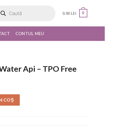
oducts
rch
0
0.00
LEI
TACT
CONTUL MEU
 Water Api – TPO Free
N COȘ