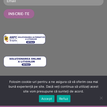
Folosim cookie-uri pentru a ne asigura că vă oferim cea mai
METODE DE PLATĂ
COSTURI DE LIVRARE
TERMENI ȘI CONDIȚII
bună experiență pe site. Dacă veți continua să utilizați acest
POLITICA DE RETUR
ANPC
ANPC SOLUTIONARE
ANPC – SAL
site vom presupune că sunteți de acord.
Copyright 2026 ©
Importator: SC Biton Beauty SRL, CUI: RO
Accept
Refuz
37076890, sediul social: Bd Pipera 17, Voluntari