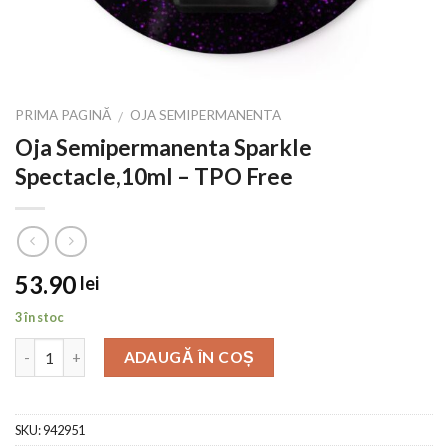
PRIMA PAGINĂ
OJA SEMIPERMANENTA
/
Oja Semipermanenta Sparkle
Spectacle,10ml – TPO Free
53.90
lei
3 în stoc
ADAUGĂ ÎN COȘ
SKU:
942951