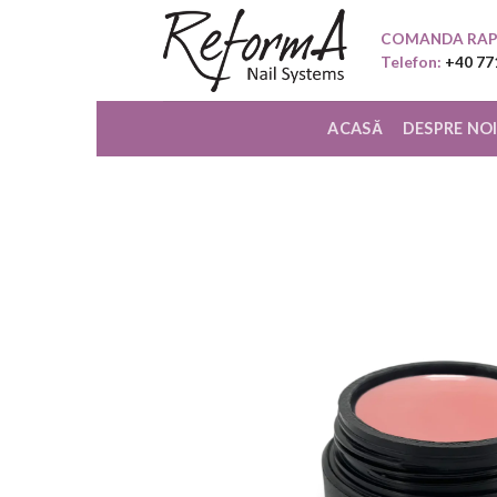
Skip
COMANDA RAP
to
Telefon:
+40 77
content
ACASĂ
DESPRE NO