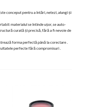
Este conceput pentru a întări, netezi, alungi și
abil: materialul se întinde ușor, se auto-
tructură curată și precisă, fără a fi nevoie de
păstrează forma perfectă până la corectare .
ezultatele perfecte fără compromisuri .
to
Add to
ist
Wishlist