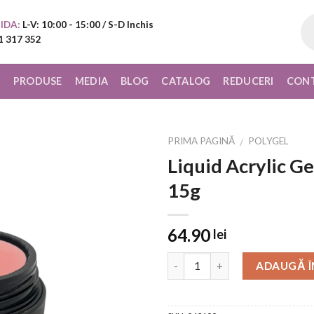
Pr
IDA:
L-V: 10:00 - 15:00 / S-D Inchis
sea
1 317 352
I
PRODUSE
MEDIA
BLOG
CATALOG
REDUCERI
CON
PRIMA PAGINĂ
POLYGEL
/
Liquid Acrylic G
Add to
15g
Wishlist
64.90
lei
ADAUGĂ Î