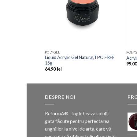
POLYGEL
POLY
Liquid Acrylic Gel Natural,TPO FREE
nk, 30g TPO Free
Acryl
15g
99.0
64.90
lei
DESPRE NOI
PR
ReformA® - inglobeaza soluții
gata făcute pentru perfectarea
unghiilor la nivel de arta, care vă
vor ajuta să obțineti clienți noi într-