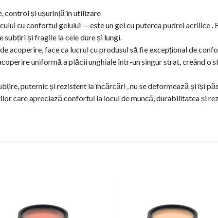
, control și ușurință în utilizare
icului cu confortul gelului — este un gel cu puterea pudrei acrilice . 
subțiri și fragile la cele dure și lungi.
acoperire, face ca lucrul cu produsul să fie excepțional de confort
acoperire uniformă a plăcii unghiale într-un singur strat, creând o s
bțire, puternic și rezistent la încărcări , nu se deformează și își 
știlor care apreciază confortul la locul de muncă, durabilitatea și r
Add to
Add 
Wishlist
Wishl