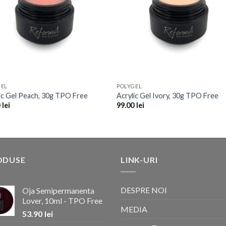
GEL
POLYGEL
ic Gel Peach, 30g TPO Free
Acrylic Gel Ivory, 30g TPO Free
0
lei
99.00
lei
ODUSE
LINK-URI
DESPRE NOI
Oja Semipermanenta
Lover, 10ml - TPO Free
MEDIA
53.90
lei