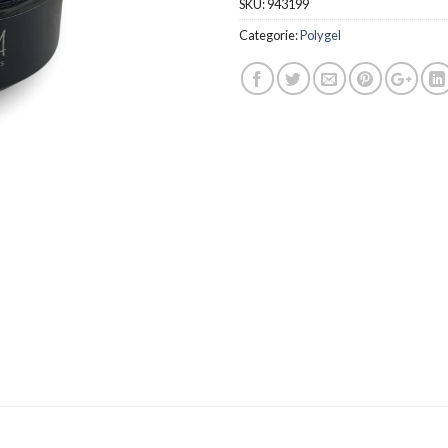
SKU:
943199
Categorie:
Polygel