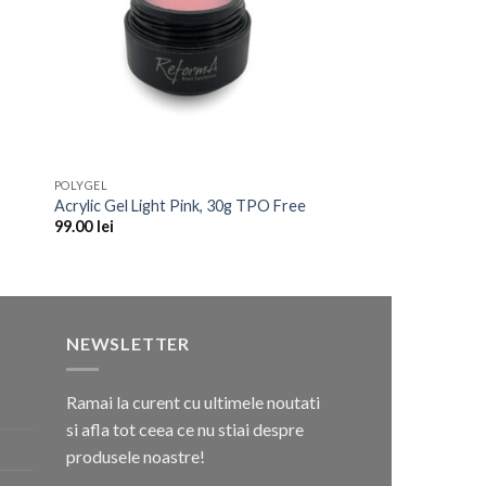
POLYGEL
Acrylic Gel Light Pink, 30g TPO Free
99.00
lei
NEWSLETTER
Ramai la curent cu ultimele noutati
si afla tot ceea ce nu stiai despre
produsele noastre!