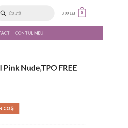
oducts
rch
0
0.00
LEI
TACT
CONTUL MEU
el Pink Nude,TPO FREE
N COȘ