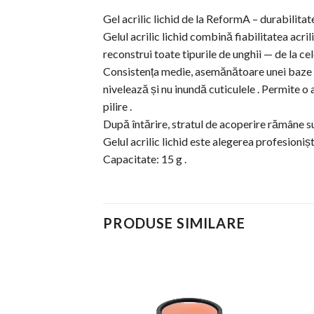
Gel acrilic lichid de la ReformA – durabilitate
Gelul acrilic lichid combină fiabilitatea acril
reconstrui toate tipurile de unghii — de la cele 
Consistența medie, asemănătoare unei baze de 
nivelează și nu inundă cuticulele . Permite o 
pilire .
După întărire, stratul de acoperire rămâne su
Gelul acrilic lichid este alegerea profesioni
Capacitate: 15 g .
PRODUSE SIMILARE
Add to
Add to
Wishlist
Wishlist