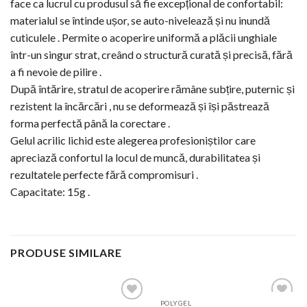
face ca lucrul cu produsul să fie excepțional de confortabil:
materialul se întinde ușor, se auto-nivelează și nu inundă
cuticulele . Permite o acoperire uniformă a plăcii unghiale
într-un singur strat, creând o structură curată și precisă, fără
a fi nevoie de pilire .
După întărire, stratul de acoperire rămâne subțire, puternic și
rezistent la încărcări , nu se deformează și își păstrează
forma perfectă până la corectare .
Gelul acrilic lichid este alegerea profesioniștilor care
apreciază confortul la locul de muncă, durabilitatea și
rezultatele perfecte fără compromisuri .
Capacitate: 15g .
PRODUSE SIMILARE
POLYGEL