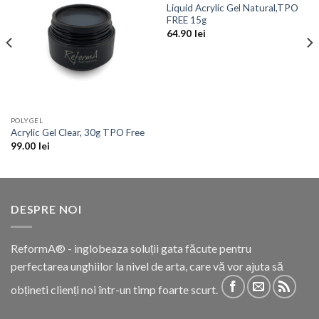
Add to
Add to
Liquid Acrylic Gel Natural,TPO
Wishlist
Wishlist
FREE 15g
64.90
lei
POLYGEL
Acrylic Gel Clear, 30g TPO Free
99.00
lei
DESPRE NOI
ReformA® - inglobeaza soluții gata făcute pentru
perfectarea unghiilor la nivel de arta, care vă vor ajuta să
obțineti clienți noi într-un timp foarte scurt.