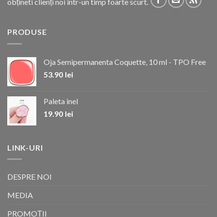
obțineti clienți noi într-un timp foarte scurt.
PRODUSE
Oja Semipermanenta Coquette, 10 ml - TPO Free
53.90
lei
Paleta inel
19.90
lei
LINK-URI
DESPRE NOI
MEDIA
PROMOȚII