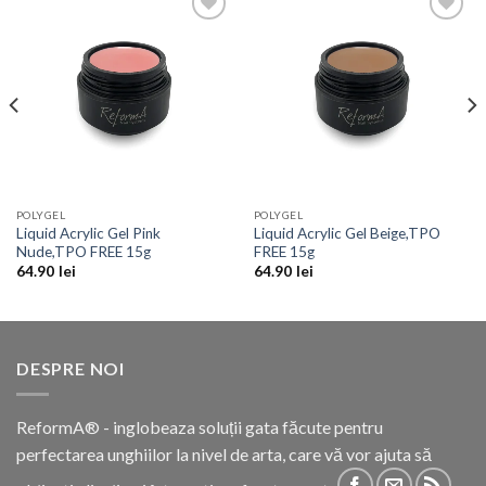
Add to
Add to
Wishlist
Wishlist
POLYGEL
POLYGEL
Liquid Acrylic Gel Pink
Liquid Acrylic Gel Beige,TPO
Nude,TPO FREE 15g
FREE 15g
64.90
lei
64.90
lei
DESPRE NOI
ReformA® - inglobeaza soluții gata făcute pentru
perfectarea unghiilor la nivel de arta, care vă vor ajuta să