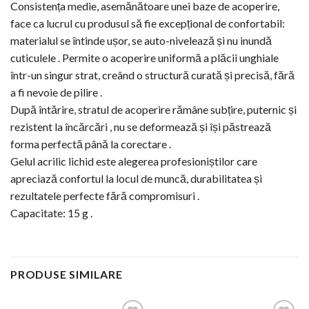
Consistența medie, asemănătoare unei baze de acoperire,
face ca lucrul cu produsul să fie excepțional de confortabil:
materialul se întinde ușor, se auto-nivelează și nu inundă
cuticulele . Permite o acoperire uniformă a plăcii unghiale
într-un singur strat, creând o structură curată și precisă, fără
a fi nevoie de pilire .
După întărire, stratul de acoperire rămâne subțire, puternic și
rezistent la încărcări , nu se deformează și își păstrează
forma perfectă până la corectare .
Gelul acrilic lichid este alegerea profesioniștilor care
apreciază confortul la locul de muncă, durabilitatea și
rezultatele perfecte fără compromisuri .
Capacitate: 15 g .
PRODUSE SIMILARE