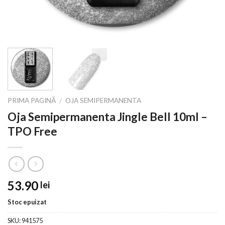
PRIMA PAGINĂ
OJA SEMIPERMANENTA
/
Oja Semipermanenta Jingle Bell 10ml –
TPO Free
53.90
lei
Stoc epuizat
SKU:
941575