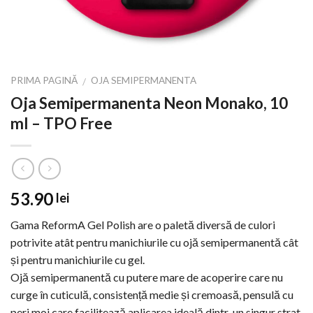
PRIMA PAGINĂ
OJA SEMIPERMANENTA
/
Oja Semipermanenta Neon Monako, 10
ml – TPO Free
53.90
lei
Gama ReformA Gel Polish are o paletă diversă de culori
potrivite atât pentru manichiurile cu ojă semipermanentă cât
și pentru manichiurile cu gel.
Ojă semipermanentă cu putere mare de acoperire care nu
curge în cuticulă, consistență medie și cremoasă, pensulă cu
peri moi care facilitează aplicarea ideală dintr-un singur strat.