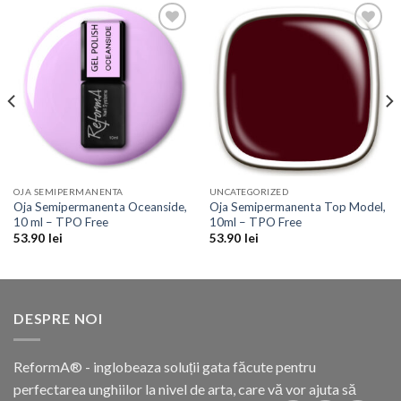
Add to
Add to
Wishlist
Wishlist
OJA SEMIPERMANENTA
UNCATEGORIZED
Oja Semipermanenta Oceanside,
Oja Semipermanenta Top Model,
10 ml – TPO Free
10ml – TPO Free
53.90
lei
53.90
lei
DESPRE NOI
ReformA® - inglobeaza soluții gata făcute pentru
perfectarea unghiilor la nivel de arta, care vă vor ajuta să