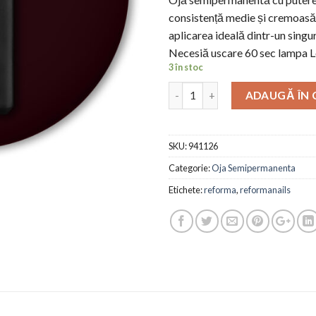
consistență medie și cremoasă,
aplicarea ideală dintr-un singur
Necesiă uscare 60 sec lampa L
3 în stoc
ADAUGĂ ÎN
SKU:
941126
Categorie:
Oja Semipermanenta
Etichete:
reforma
,
reformanails