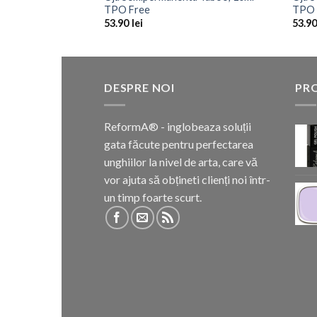
TPO Free
TPO 
53.90
lei
53.9
DESPRE NOI
PR
ReformA® - inglobeaza soluții
gata făcute pentru perfectarea
unghiilor la nivel de arta, care vă
vor ajuta să obțineti clienți noi într-
un timp foarte scurt.