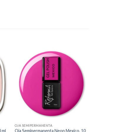
to
Add to
ist
Wishlist
OJA SEMIPERMANENTA
0 ml
Oja Semipermanenta Neon Mexico, 10