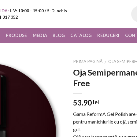
Pr
IDA:
L-V: 10:00 - 15:00 / S-D Inchis
sea
1 317 352
I
PRODUSE
MEDIA
BLOG
CATALOG
REDUCERI
CON
PRIMA PAGINĂ
OJA SEMIPER
/
Oja Semipermane
Add to
Free
Wishlist
53.90
lei
Gama ReformA Gel Polish are o 
pentru manichiurile cu ojă sem
gel.
Ojă semipermanentă cu putere m