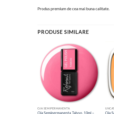
Produs premium de cea mai buna calitate.
PRODUSE SIMILARE
TA
Add to
Add to
a Las Vegas, 10 ml
Wishlist
Wishlist
OJA SEMIPERMANENTA
UNCA
Oja Semipermanenta Taboo, 10ml –
Oja S