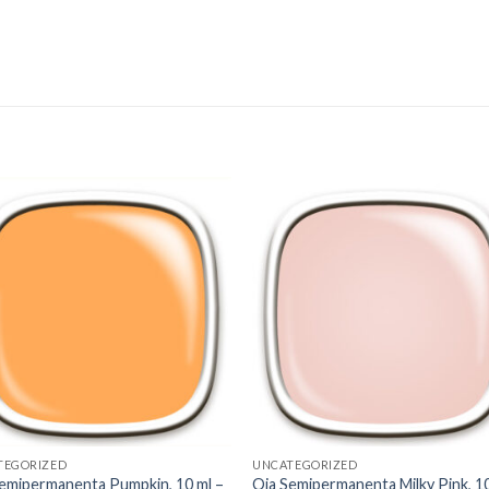
Add to
Add 
Wishlist
Wishl
TEGORIZED
UNCATEGORIZED
emipermanenta Pumpkin, 10 ml –
Oja Semipermanenta Milky Pink, 1