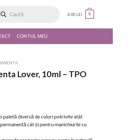
oducts
rch
0
0.00
LEI
TACT
CONTUL MEU
MANENTA
nta Lover, 10ml – TPO
paletă diversă de culori potrivite atât
ipermanentă cât și pentru manichiurile cu
are de acoperire care nu curge în cuticulă,