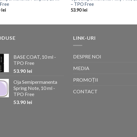
Free
– TPO Free
0
lei
53.90
lei
ODUSE
LINK-URI
DESPRE NOI
BASE COAT, 10 ml -
TPO Free
MEDIA
53.90
lei
PROMOȚII
Oja Semipermanenta
Spring Note, 10 ml -
CONTACT
TPO Free
53.90
lei