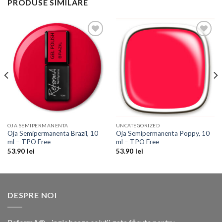
PRODUSE SIMILARE
Add to
Add to
Wishlist
Wishlist
OJA SEMIPERMANENTA
UNCATEGORIZED
Oja Semipermanenta Brazil, 10
Oja Semipermanenta Poppy, 10
ml – TPO Free
ml – TPO Free
53.90
lei
53.90
lei
DESPRE NOI