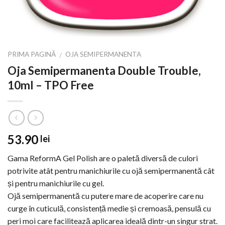
PRIMA PAGINĂ
OJA SEMIPERMANENTA
/
Oja Semipermanenta Double Trouble,
10ml – TPO Free
53.90
lei
Gama ReformA Gel Polish are o paletă diversă de culori
potrivite atât pentru manichiurile cu ojă semipermanentă cât
și pentru manichiurile cu gel.
Ojă semipermanentă cu putere mare de acoperire care nu
curge în cuticulă, consistență medie și cremoasă, pensulă cu
peri moi care facilitează aplicarea ideală dintr-un singur strat.