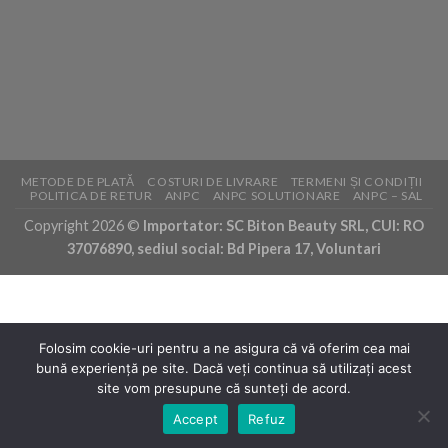
METODE DE PLATĂ
COSTURI DE LIVRARE
TERMENI ȘI CONDIȚII
POLITICA DE RETUR
ANPC
ANPC SOLUTIONARE
ANPC – SAL
Copyright 2026 ©
Importator: SC Biton Beauty SRL, CUI: RO
37076890, sediul social: Bd Pipera 17, Voluntari
Folosim cookie-uri pentru a ne asigura că vă oferim cea mai
bună experiență pe site. Dacă veți continua să utilizați acest
site vom presupune că sunteți de acord.
Accept
Refuz