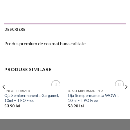
DESCRIERE
Produs premium de cea mai buna calitate.
PRODUSE SIMILARE
UNCATEGORIZED
OJA SEMIPERMANENTA
Add to
Add to
Oja Semipermanenta Gargamel,
Oja Semipermanenta WOW!,
Wishlist
Wishlist
10ml – TPO Free
10ml – TPO Free
53.90
lei
53.90
lei