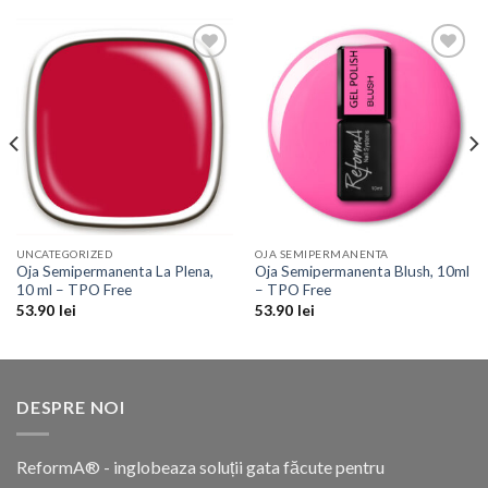
Add to
Add to
Wishlist
Wishlist
UNCATEGORIZED
OJA SEMIPERMANENTA
Oja Semipermanenta La Plena,
Oja Semipermanenta Blush, 10ml
10 ml – TPO Free
– TPO Free
53.90
lei
53.90
lei
DESPRE NOI
ReformA® - inglobeaza soluții gata făcute pentru