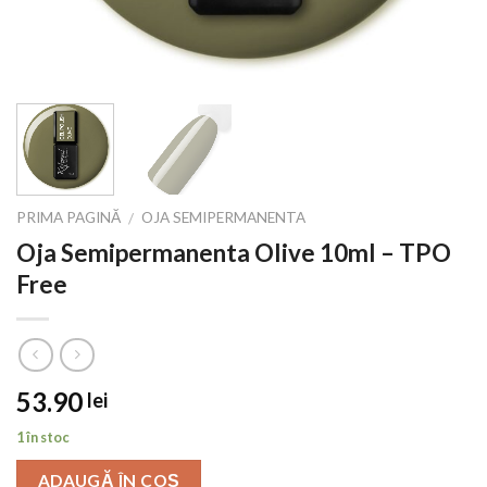
PRIMA PAGINĂ
OJA SEMIPERMANENTA
/
Oja Semipermanenta Olive 10ml – TPO
Free
53.90
lei
1 în stoc
ADAUGĂ ÎN COȘ