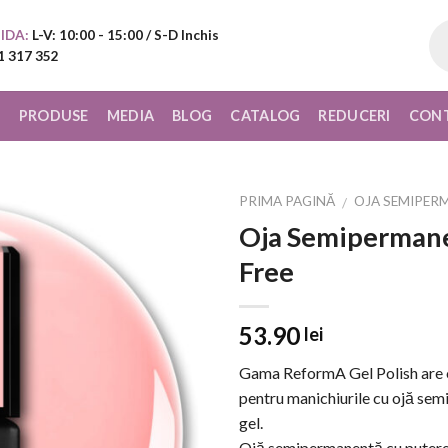
Pr
IDA:
L-V: 10:00 - 15:00 / S-D Inchis
sea
1 317 352
I
PRODUSE
MEDIA
BLOG
CATALOG
REDUCERI
CON
PRIMA PAGINĂ
OJA SEMIPER
/
Oja Semipermane
Add to
Free
Wishlist
53.90
lei
Gama ReformA Gel Polish are o 
pentru manichiurile cu ojă sem
gel.
Ojă semipermanentă cu putere m