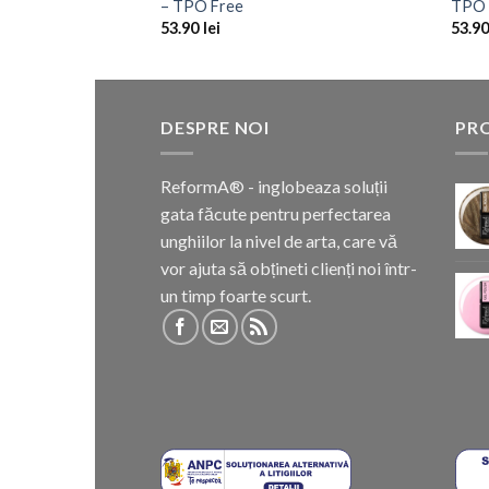
– TPO Free
TPO 
53.90
lei
53.9
DESPRE NOI
PR
ReformA® - inglobeaza soluții
gata făcute pentru perfectarea
unghiilor la nivel de arta, care vă
vor ajuta să obțineti clienți noi într-
un timp foarte scurt.