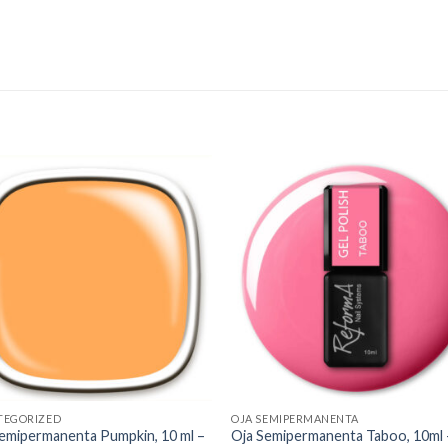
Add to
Add 
Wishlist
Wishl
TEGORIZED
OJA SEMIPERMANENTA
emipermanenta Pumpkin, 10 ml –
Oja Semipermanenta Taboo, 10ml 