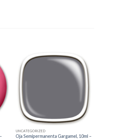
to
Add to
ist
Wishlist
UNCATEGORIZED
–
Oja Semipermanenta Gargamel, 10ml –