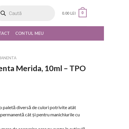
oducts
rch
0
0.00
LEI
TACT
CONTUL MEU
MANENTA
nta Merida, 10ml – TPO
paletă diversă de culori potrivite atât
ipermanentă cât și pentru manichiurile cu
are de acoperire care nu curge în cuticulă,