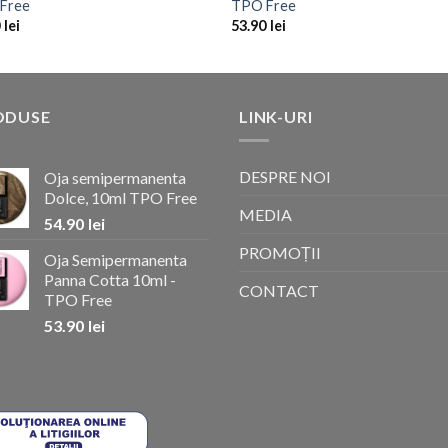
Free
TPO Free
0
lei
53.90
lei
ODUSE
LINK-URI
DESPRE NOI
Oja semipermanenta
Dolce, 10ml TPO Free
MEDIA
54.90
lei
PROMOȚII
Oja Semipermanenta
Panna Cotta 10ml -
CONTACT
TPO Free
53.90
lei