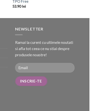
TPO Free
53.90
lei
NEWSLETTER
Ramai la curent cu ultimele noutati
si afla tot ceea ce nu stiai despre
produsele noastre!