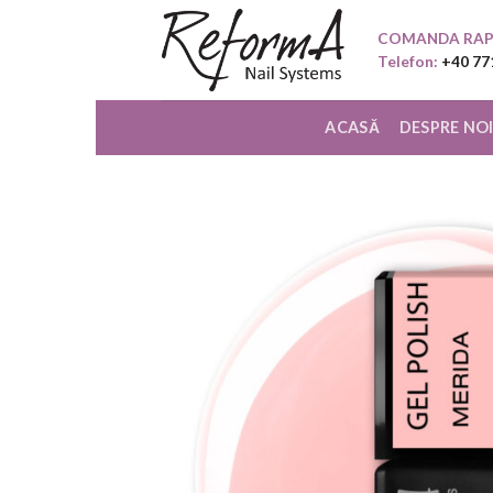
Skip
COMANDA RAP
to
Telefon:
+40 77
content
ACASĂ
DESPRE NO