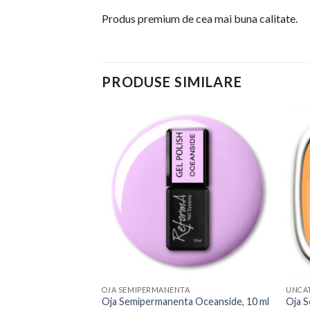
Produs premium de cea mai buna calitate.
PRODUSE SIMILARE
TA
Add to
Add to
 Brazil, 10 ml –
Wishlist
Wishlist
OJA SEMIPERMANENTA
UNCA
Oja Semipermanenta Oceanside, 10 ml
Oja S