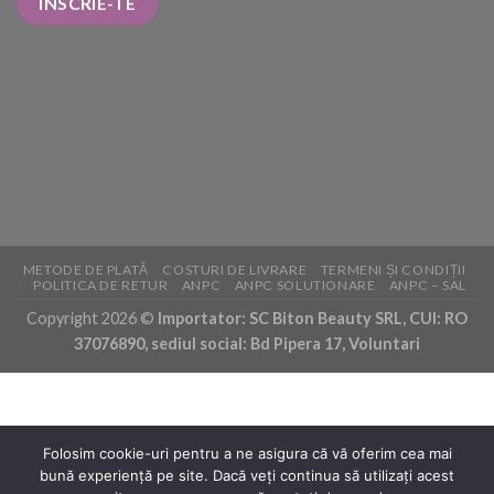
METODE DE PLATĂ
COSTURI DE LIVRARE
TERMENI ȘI CONDIȚII
POLITICA DE RETUR
ANPC
ANPC SOLUTIONARE
ANPC – SAL
Copyright 2026 ©
Importator: SC Biton Beauty SRL, CUI: RO
37076890, sediul social: Bd Pipera 17, Voluntari
Folosim cookie-uri pentru a ne asigura că vă oferim cea mai
bună experiență pe site. Dacă veți continua să utilizați acest