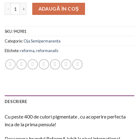
ADAUGĂ ÎN COȘ
SKU:
942981
Categorie:
Oja Semipermanenta
Etichete:
reforma
,
reformanails
DESCRIERE
Cu peste 400 de culori pigmentate , cu acoperire perfecta
inca de la prima pensula!
Descopera brandul ReformA iubit la nivel international.