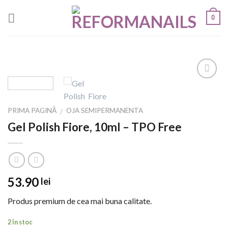
Skip
0
to
content
Add to
Wishlist
PRIMA PAGINĂ
OJA SEMIPERMANENTA
/
Gel Polish Fiore, 10ml – TPO Free
53.90
lei
Produs premium de cea mai buna calitate.
2 în stoc