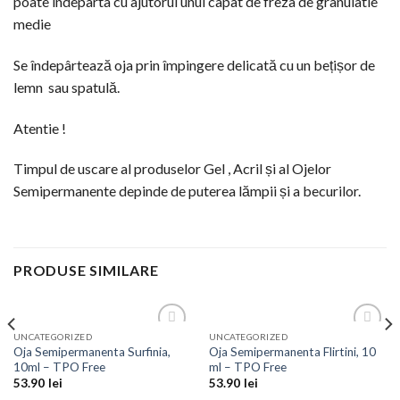
poate indeparta cu ajutorul unui capat de freza de granulatie
medie
Se îndepârtează oja prin împingere delicată cu un bețișor de
lemn sau spatulă.
Atentie !
Timpul de uscare al produselor Gel , Acril și al Ojelor
Semipermanente depinde de puterea lămpii și a becurilor.
PRODUSE SIMILARE
UNCATEGORIZED
UNCATEGORIZED
Add to
Add to
Oja Semipermanenta Surfinia,
Oja Semipermanenta Flirtini, 10
Wishlist
Wishlist
10ml – TPO Free
ml – TPO Free
53.90
lei
53.90
lei