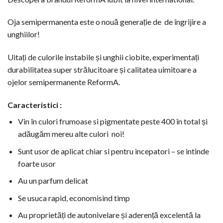
Oja semipermanenta este o nouă generație de de îngrijire a
unghiilor!
Uitați de culorile instabile și unghii ciobite, experimentați
durabilitatea super strălucitoare și calitatea uimitoare a
ojelor semipermanente ReformA.
Caracteristici :
Vin în culori frumoase si pigmentate peste 400 în total și
adăugăm mereu alte culori noi!
Sunt usor de aplicat chiar si pentru incepatori – se intinde
foarte usor
Au un parfum delicat
Se usuca rapid, economisind timp
Au proprietăți de autonivelare și aderență excelentă la