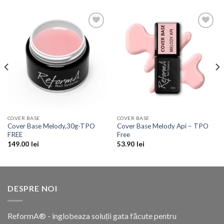
Add to
Add to
Wishlist
Wishlist
COVER BASE
COVER BASE
Cover Base Melody,30g-TPO
Cover Base Melody Api – TPO
FREE
Free
149.00
lei
53.90
lei
DESPRE NOI
ReformA® - inglobeaza soluții gata făcute pentru