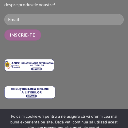
despre produsele noastre!
Folosim cookie-uri pentru a ne asigura că vă oferim cea mai
METODE DE PLATĂ
COSTURI DE LIVRARE
TERMENI ȘI CONDIȚII
bună experiență pe site. Dacă veți continua să utilizați acest
POLITICA DE RETUR
ANPC
ANPC SOLUTIONARE
ANPC – SAL
site vom presupune că sunteți de acord.