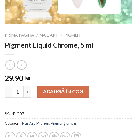
PRIMA PAGINĂ
NAIL ART
PIGMEN
/
/
Pigment Liquid Chrome, 5 ml
29.90
lei
ADAUGĂ ÎN COȘ
SKU:
PIG07
Categorii:
Nail Art
,
Pigmen
,
Pigmenți unghii