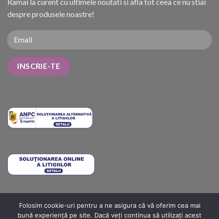
Ramai la curent cu ultimele noutati si afla tot ceea ce nu stiai
despre produsele noastre!
Folosim cookie-uri pentru a ne asigura că vă oferim cea mai
METODE DE PLATĂ
COSTURI DE LIVRARE
TERMENI ȘI CONDIȚII
bună experiență pe site. Dacă veți continua să utilizați acest
POLITICA DE RETUR
ANPC
ANPC SOLUTIONARE
ANPC – SAL