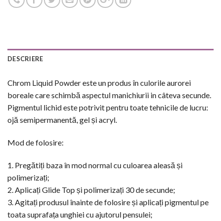
DESCRIERE
Chrom Liquid Powder este un produs în culorile aurorei
boreale care schimbă aspectul manichiurii in câteva secunde.
Pigmentul lichid este potrivit pentru toate tehnicile de lucru:
ojă semipermanentă, gel și acryl.
Mod de folosire:
1. Pregătiți baza în mod normal cu culoarea aleasă și
polimerizați;
2. Aplicați Glide Top și polimerizați 30 de secunde;
3. Agitați produsul înainte de folosire și aplicați pigmentul pe
toata suprafața unghiei cu ajutorul pensulei;