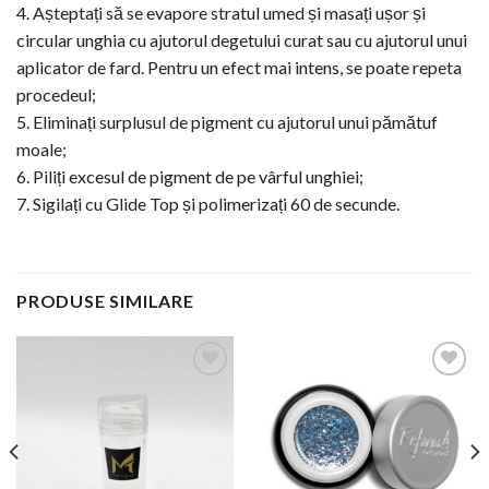
4. Așteptați să se evapore stratul umed și masați ușor și
circular unghia cu ajutorul degetului curat sau cu ajutorul unui
aplicator de fard. Pentru un efect mai intens, se poate repeta
procedeul;
5. Eliminați surplusul de pigment cu ajutorul unui pămătuf
moale;
6. Piliți excesul de pigment de pe vârful unghiei;
7. Sigilați cu Glide Top și polimerizați 60 de secunde.
PRODUSE SIMILARE
Add to
Add to
Wishlist
Wishlist