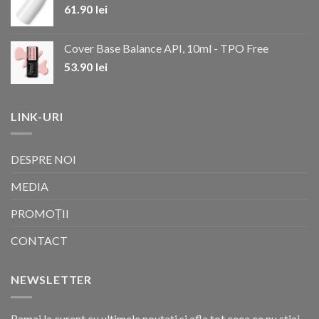
61.90
lei
Cover Base Balance API, 10ml - TPO Free
53.90
lei
LINK-URI
DESPRE NOI
MEDIA
PROMOȚII
CONTACT
NEWSLETTER
Ramai la curent cu ultimele noutati si afla tot ceea ce nu stiai