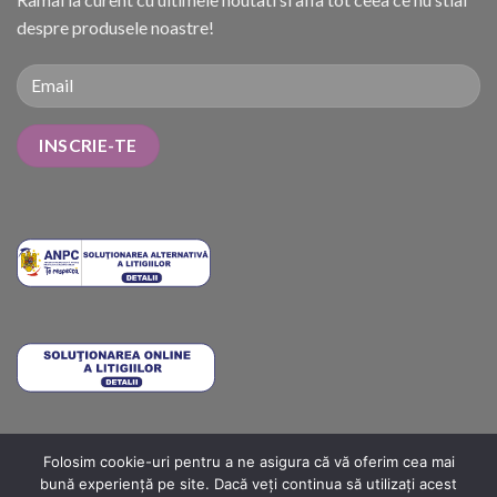
despre produsele noastre!
Folosim cookie-uri pentru a ne asigura că vă oferim cea mai
METODE DE PLATĂ
COSTURI DE LIVRARE
TERMENI ȘI CONDIȚII
bună experiență pe site. Dacă veți continua să utilizați acest
POLITICA DE RETUR
ANPC
ANPC SOLUTIONARE
ANPC – SAL