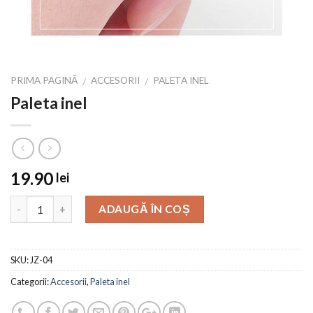
PRIMA PAGINĂ
ACCESORII
PALETA INEL
/
/
Paleta inel
19.90
lei
ADAUGĂ ÎN COȘ
SKU:
JZ-04
Categorii:
Accesorii
,
Paleta inel