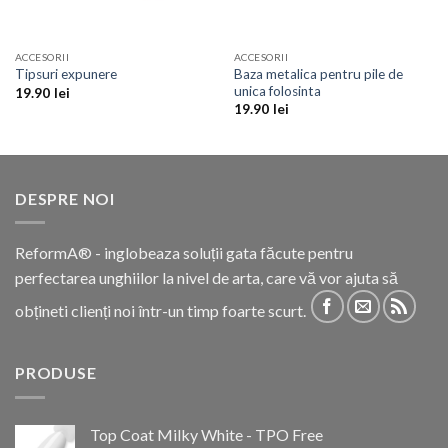
ACCESORII
ACCESORII
Baza metalica pentru pile de
Tipsuri expunere
unica folosinta
19.90
lei
19.90
lei
DESPRE NOI
ReformA® - inglobeaza soluții gata făcute pentru
perfectarea unghiilor la nivel de arta, care vă vor ajuta să
obțineti clienți noi într-un timp foarte scurt.
PRODUSE
Top Coat Milky White - TPO Free