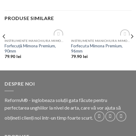
PRODUSE SIMILARE
INSTRUMENTE MANICHIURA MIMONA
INSTRUMENTE MANICHIURA MIMONA
Add to
Add to
Forfecuță Mimona Premium,
Forfecuta Mimona Premium,
Wishlist
Wishlist
90mm
96mm
79.90
lei
79.90
lei
DESPRE NOI
ReformA® - inglobeaza soluții gata făcute pentru
perfectarea unghiilor la nivel de arta, care vă vor ajuta să
obțineti clienți noi într-un timp foarte scurt.