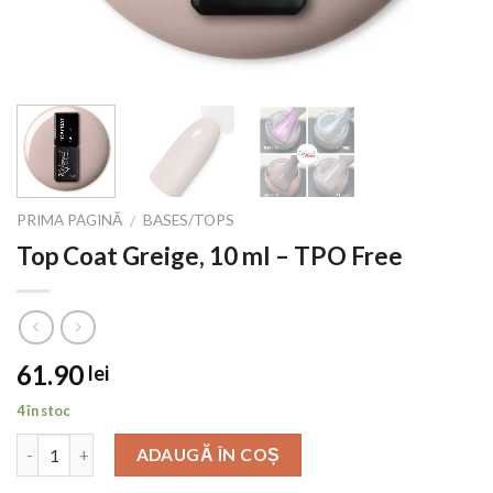
PRIMA PAGINĂ
BASES/TOPS
/
Top Coat Greige, 10 ml – TPO Free
61.90
lei
4 în stoc
ADAUGĂ ÎN COȘ