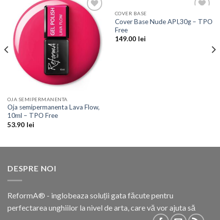
COVER BASE
Add to
Add to
Cover Base Nude API,30g – TPO
Wishlist
Wishlist
Free
149.00
lei
OJA SEMIPERMANENTA
Oja semipermanenta Lava Flow,
10ml – TPO Free
53.90
lei
DESPRE NOI
ReformA® - inglobeaza soluții gata făcute pentru
perfectarea unghiilor la nivel de arta, care vă vor ajuta să