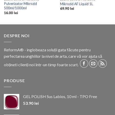
Pulverizator Mikrozid
Mikrozid AF Liquid 1L
500ml/1000ml
69.90
lei
16.00
lei
DESPRE NOI
ReformA® - inglobeaza soluții gata făcute pentru
perfectarea unghiilor la nivel de arta, care vă vor ajuta să
obțineti clienți noi într-un timp foarte scurt.
PRODUSE
GEL POLISH Sus Labios, 10 ml - TPO Free
53.90
lei