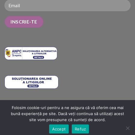
Folosim cookie-uri pentru a ne asigura că vă oferim cea mai
METODE DE PLATĂ
COSTURI DE LIVRARE
TERMENI ȘI CONDIȚII
bună experiență pe site. Dacă veți continua să utilizați acest
POLITICA DE RETUR
ANPC
ANPC SOLUTIONARE
ANPC – SAL
site vom presupune că sunteți de acord.
Copyright 2026 ©
Importator: SC Biton Beauty SRL, CUI: RO
Accept
Refuz
37076890, sediul social: Bd Pipera 17, Voluntari