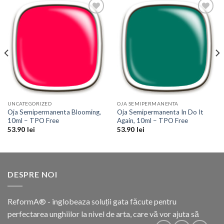
Add to
Add to
Wishlist
Wishlist
UNCATEGORIZED
OJA SEMIPERMANENTA
Oja Semipermanenta Blooming,
Oja Semipermanenta In Do It
10ml – TPO Free
Again, 10ml – TPO Free
53.90
lei
53.90
lei
DESPRE NOI
ReformA® - inglobeaza soluții gata făcute pentru
perfectarea unghiilor la nivel de arta, care vă vor ajuta să