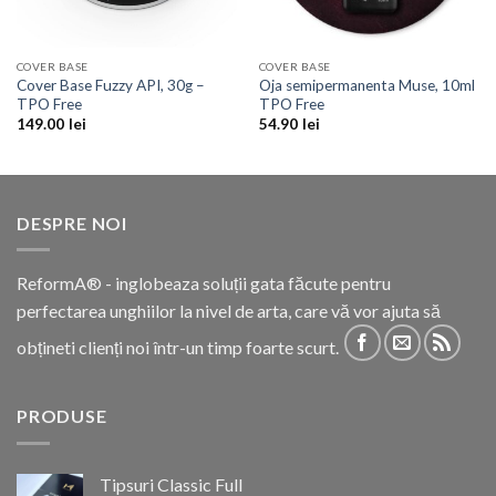
COVER BASE
COVER BASE
Cover Base Fuzzy API, 30g –
Oja semipermanenta Muse, 10ml
TPO Free
TPO Free
149.00
lei
54.90
lei
DESPRE NOI
ReformA® - inglobeaza soluții gata făcute pentru
perfectarea unghiilor la nivel de arta, care vă vor ajuta să
obțineti clienți noi într-un timp foarte scurt.
PRODUSE
Tipsuri Classic Full