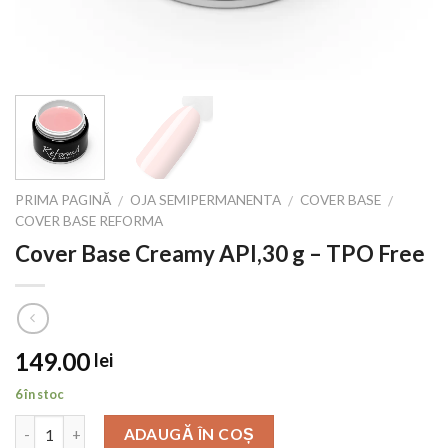
PRIMA PAGINĂ
OJA SEMIPERMANENTA
COVER BASE
/
/
/
COVER BASE REFORMA
Cover Base Creamy API,30 g – TPO Free
149.00
lei
6 în stoc
ADAUGĂ ÎN COȘ