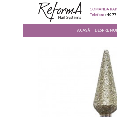
Skip
COMANDA RAP
to
Telefon:
+40 77
content
ACASĂ
DESPRE NO