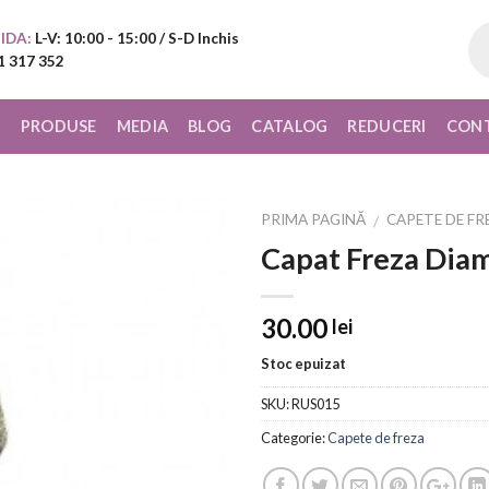
Pr
IDA:
L-V: 10:00 - 15:00 / S-D Inchis
sea
1 317 352
I
PRODUSE
MEDIA
BLOG
CATALOG
REDUCERI
CON
PRIMA PAGINĂ
CAPETE DE FR
/
Capat Freza Di
Add to
Wishlist
30.00
lei
Stoc epuizat
SKU:
RUS015
Categorie:
Capete de freza