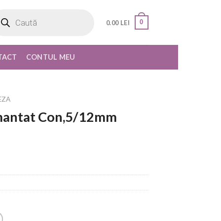
oducts
rch
0
0.00
LEI
TACT
CONTUL MEU
EZA
amantat Con,5/12mm