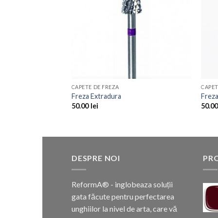
CAPETE DE FREZA
CAPET
ACARA, diamterul
Freza Extradura
Freza
50.00
lei
50.0
DESPRE NOI
PR
ReformA® - inglobeaza soluții
gata făcute pentru perfectarea
unghiilor la nivel de arta, care vă