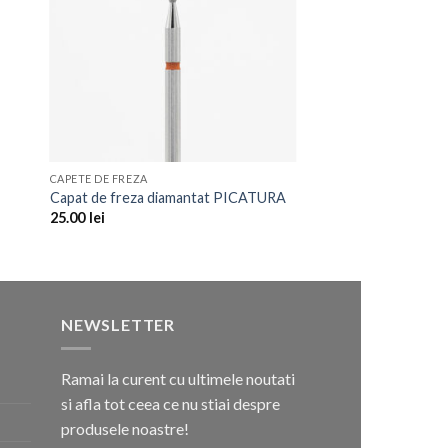
CAPETE DE FREZA
Capat de freza diamantat PICATURA
25.00
lei
NEWSLETTER
Ramai la curent cu ultimele noutati
si afla tot ceea ce nu stiai despre
produsele noastre!