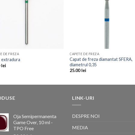
E DE FREZA
CAPETE DE FREZA
Capat de freza diamantat SFERA,
 extradura
diametrul 0,35
0
lei
25.00
lei
ODUSE
LINK-URI
DESPRE NOI
Oja Semipermanenta
Game Over, 10 ml -
MEDIA
TPO Free