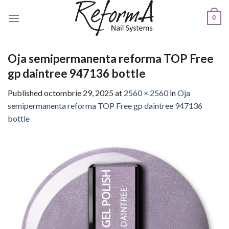
Skip
0
to
content
Oja semipermanenta reforma TOP Free
gp daintree 947136 bottle
Published
octombrie 29, 2025
at
2560 × 2560
in
Oja
semipermanenta reforma TOP Free gp daintree 947136
bottle