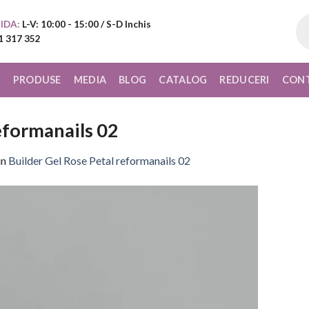
Pr
IDA:
L-V: 10:00 - 15:00 / S-D Inchis
sea
1 317 352
I
PRODUSE
MEDIA
BLOG
CATALOG
REDUCERI
CON
eformanails 02
in
Builder Gel Rose Petal reformanails 02