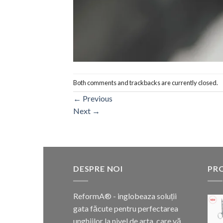
Both comments and trackbacks are currently closed.
←
Previous
Next
→
DESPRE NOI
PR
ReformA® - inglobeaza soluții
gata făcute pentru perfectarea
unghiilor la nivel de arta, care vă