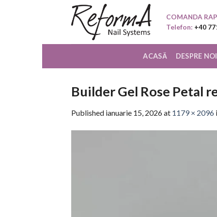
Skip
COMANDA RAP
to
Telefon:
+40 77
content
ACASĂ
DESPRE NO
Builder Gel Rose Petal r
Published
ianuarie 15, 2026
at
1179 × 2096