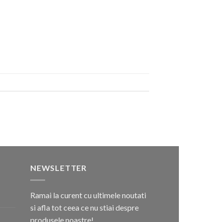
NEWSLETTER
Ramai la curent cu ultimele noutati
si afla tot ceea ce nu stiai despre
produsele noastre!