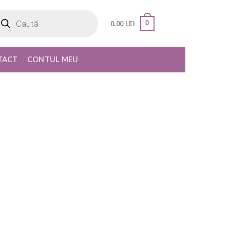
oducts
rch
0
0.00
LEI
TACT
CONTUL MEU