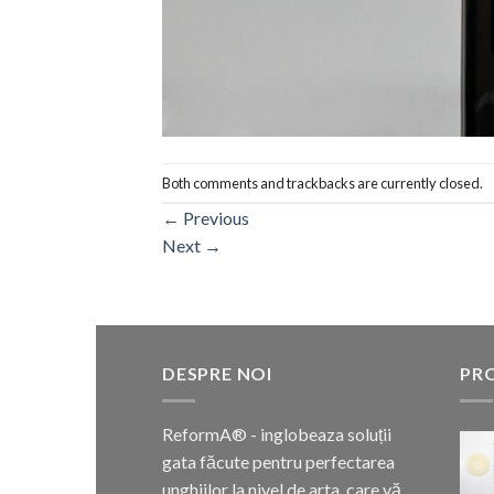
Both comments and trackbacks are currently closed.
←
Previous
Next
→
DESPRE NOI
PR
ReformA® - inglobeaza soluții
gata făcute pentru perfectarea
unghiilor la nivel de arta, care vă