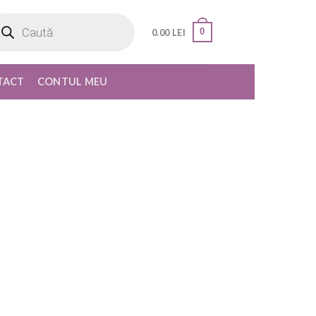
oducts
rch
0
0.00
LEI
TACT
CONTUL MEU