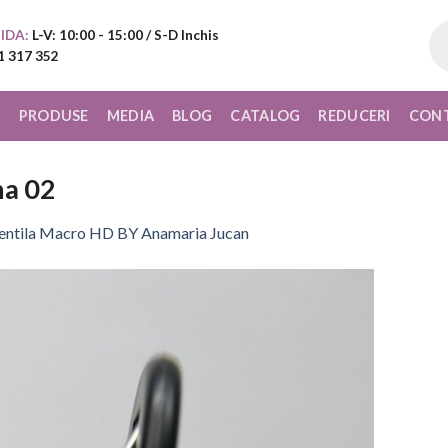
Pr
IDA:
L-V: 10:00 - 15:00 / S-D Inchis
sea
1 317 352
I
PRODUSE
MEDIA
BLOG
CATALOG
REDUCERI
CON
na 02
entila Macro HD BY Anamaria Jucan