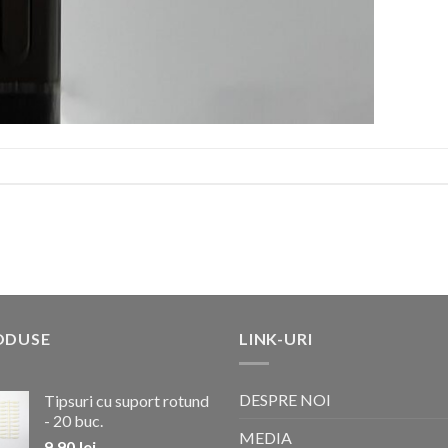
ODUSE
LINK-URI
DESPRE NOI
Tipsuri cu suport rotund
- 20 buc.
MEDIA
9.90
lei