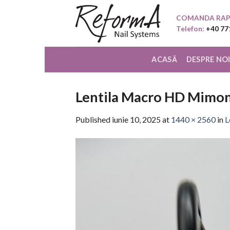
Skip
COMANDA RAP
to
Telefon:
+40 77
content
ACASĂ
DESPRE NO
Lentila Macro HD Mimo
Published
iunie 10, 2025
at
1440 × 2560
in
L