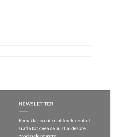
NEWSLETTER
Ramai la curent cu ultimele noutati
si afla tot ceea ce nu stiai despre
produsele noastre!