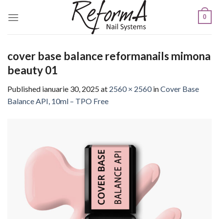
Skip
0
to
content
cover base balance reformanails mimona
beauty 01
Published
ianuarie 30, 2025
at
2560 × 2560
in
Cover Base
Balance API, 10ml – TPO Free